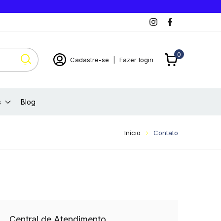
0
Cadastre-se
|
Fazer login
s
Blog
Início
Contato
Central de Atendimento