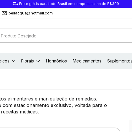
Frete grátis para todo Brasil em compras acima de R$399
bellacqua@hotmail.com
gicos
Florais
Hormônios
Medicamentos
Suplemento
os alimentares e manipulação de remédios.
ro com estacionamento exclusivo, voltada para o
receitas médicas.